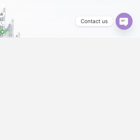
เลขที่ 1 ซอยลาดพร้าว 24 แขวงจอมพล เขตจตุจักร กรุงเทพมหานคร 10900
0-2938-1938, 0-2511-3366
Contact us
065-8899840 (Customer Service)
Open
LINE
chaty
SOCIAL NETWORKS
CUSTOMER SERVICE
Facebook
instagram
Youtube
Tiktok
Shopee
Lazada
S.P.E GROUP
มุ่งมั่นพัฒนา รักษาคุณภาพ มาตรฐานการผลิต เพื่อสร้างความพึงพอใจแก่
ลูกค้า