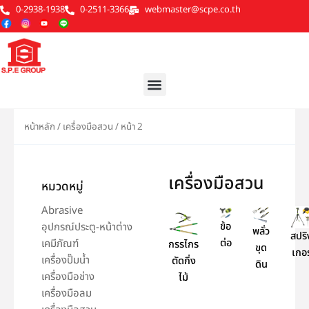
Skip
0-2938-1938
0-2511-3366
webmaster@scpe.co.th
to
content
Menu
หน้าหลัก
/
เครื่องมือสวน
/ หน้า 2
เครื่องมือสวน
หมวดหมู่
Abrasive
อุปกรณ์ประตู-หน้าต่าง
ข้อ
พลั่ว
สปริ
เคมีภัณฑ์
ต่อ
กรรไกร
ขุด
เกอร
เครื่องปั๊มน้ำ
ตัดกิ่ง
ดิน
เครื่องมือช่าง
ไม้
เครื่องมือลม