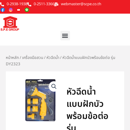
Skip
0-2938-1938
0-2511-3366
webmaster@scpe.co.th
to
content
Menu
หน้าหลัก
/
เครื่องมือสวน
/
หัวฉีดน้ำ
/ หัวฉีดน้ำแบบฝักบัวพร้อมข้อต่อ รุ่น
DY2323
หัวฉีดน้ำ
แบบฝักบัว
พร้อมข้อต่อ
รุ่น