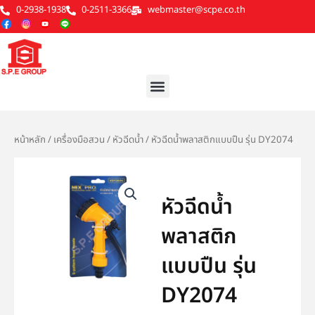
Skip
0-2938-1938
0-2511-3366
webmaster@scpe.co.th
to
content
Menu
หน้าหลัก
/
เครื่องมือสวน
/
หัวฉีดน้ำ
/ หัวฉีดน้ำพลาสติกแบบปืน รุ่น DY2074
หัวฉีดน้ำ
พลาสติก
แบบปืน รุ่น
DY2074