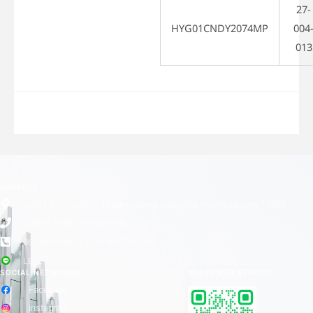
27-
HYG01CNDY2074MP
004
013
ADDRESS
เลขที่ 1 ซอยลาดพร้าว 24 แขวงจอมพล เขตจตุจักร กรุงเทพมหานคร 10900
0-2938-1938, 0-2511-3366
065-8899840 (Customer Service)
LINE
SOCIAL NETWORKS
CUSTOMER SERVICE
Facebook
instagram