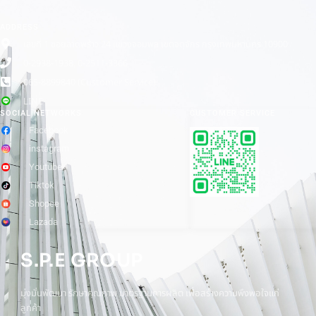
ADDRESS
เลขที่ 1 ซอยลาดพร้าว 24 แขวงจอมพล เขตจตุจักร กรุงเทพมหานคร 10900
0-2938-1938, 0-2511-3366
065-8899840 (Customer Service)
LINE
SOCIAL NETWORKS
CUSTOMER SERVICE
Facebook
instagram
Youtube
Tiktok
Shopee
Lazada
S.P.E GROUP
มุ่งมั่นพัฒนา รักษาคุณภาพ มาตรฐานการผลิต เพื่อสร้างความพึงพอใจแก่
ลูกค้า