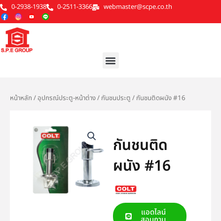
Skip
0-2938-1938
0-2511-3366
webmaster@scpe.co.th
to
content
Menu
หน้าหลัก
/
อุปกรณ์ประตู-หน้าต่าง
/
กันชนประตู
/ กันชนติดผนัง #16
กันชนติด
ผนัง #16
แอดไลน์
สอบถาม