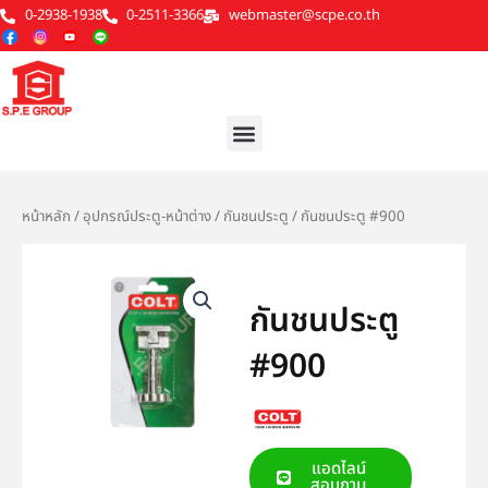
Skip
0-2938-1938
0-2511-3366
webmaster@scpe.co.th
to
content
Menu
หน้าหลัก
/
อุปกรณ์ประตู-หน้าต่าง
/
กันชนประตู
/ กันชนประตู #900
กันชนประตู
#900
แอดไลน์
สอบถาม