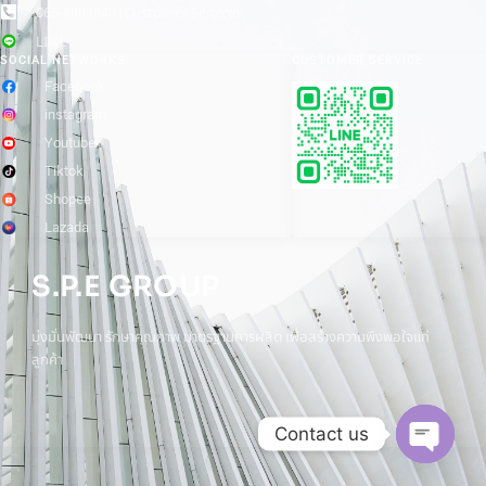
065-8899840 (Customer Service)
LINE
SOCIAL NETWORKS
CUSTOMER SERVICE
Facebook
instagram
Youtube
Tiktok
Shopee
Lazada
S.P.E GROUP
มุ่งมั่นพัฒนา รักษาคุณภาพ มาตรฐานการผลิต เพื่อสร้างความพึงพอใจแก่
ลูกค้า
Contact us
Open
chaty