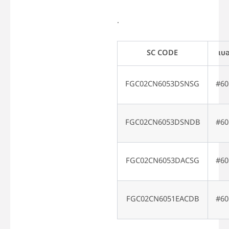
.
SC CODE
เบอ
FGC02CN6053DSNSG
#60
FGC02CN6053DSNDB
#60
FGC02CN6053DACSG
#60
FGC02CN6051EACDB
#60