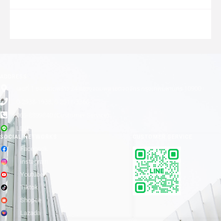
ADDRESS
เลขที่ 1 ซอยลาดพร้าว 24 แขวงจอมพล เขตจตุจักร กรุงเทพมหานคร 10900
0-2938-1938, 0-2511-3366
065-8899840 (Customer Service)
LINE
SOCIAL NETWORKS
CUSTOMER SERVICE
Facebook
instagram
Youtube
Tiktok
Shopee
Lazada