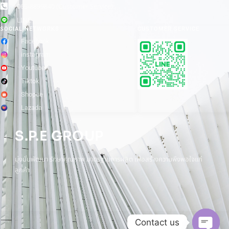
065-8899840 (Customer Service)
LINE
SOCIAL NETWORKS
CUSTOMER SERVICE
Facebook
instagram
Youtube
Tiktok
Shopee
Lazada
S.P.E GROUP
มุ่งมั่นพัฒนา รักษาคุณภาพ มาตรฐานการผลิต เพื่อสร้างความพึงพอใจแก่
ลูกค้า
Contact us