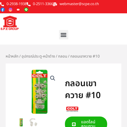
Skip
0-2938-1938
0-2511-3366
webmaster@scpe.co.th
to
content
Menu
หน้าหลัก
/
อุปกรณ์ประตู-หน้าต่าง
/
กลอน
/ กลอนเขาควาย #10
กลอนเขา
ควาย #10
แอดไลน์
สอบถาม