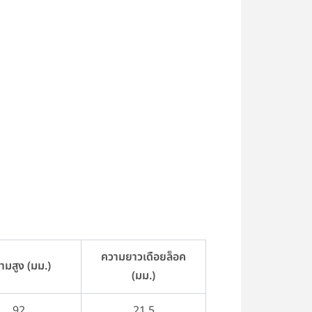
ความยาวเดือยล็อค
ามสูง (มม.)
(มม.)
92
21.5