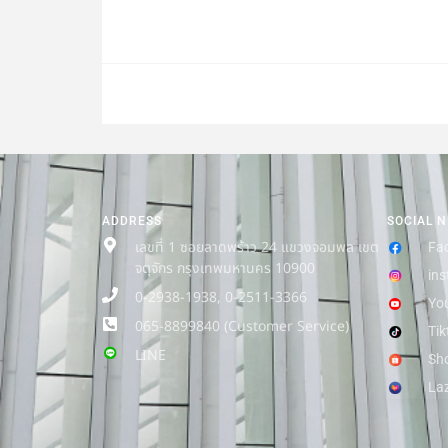
ADDRESS
SOCIAL 
เลขที่ 1 ซอยลาดพร้าว 24 แขวงจอมพล เขต
Fa
จตุจักร กรุงเทพมหานคร 10900
in
0-2938-1938, 0-2511-3366
Yo
065-8899840 (Customer Service)
Tik
LINE
Sh
La