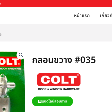
h
หน้าแรก
เกี่ยว
5
กลอนขวาง #035
แอดไลน์สอบถาม