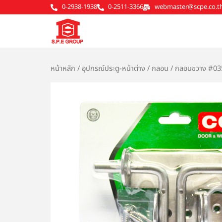
Skip
0-2938-1938
0-2511-3366
webmaster@scpe.co.t
to
content
หน้าหลัก
/
อุปกรณ์ประตู-หน้าต่าง
/
กลอน
/ กลอนขวาง #03