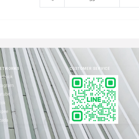
NETWORKS
CUSTOMER SERVICE
cebook
stagram
utube
tok
opee
zada