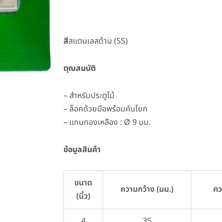
สี
สแตนเลสด้าน (SS)
ตุณสมบัติ
– สำหรับประตูไม้
– ล็อคด้วยมือพร้อมคันโยก
– แกนทองเหลือง : Ø 9 มม.
ข้อมูลสินค้า
ขนาด
ความกว้าง (มม.)
คว
(นิ้ว)
4
35