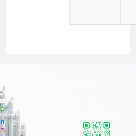
ADDRESS
เลขที่ 1 ซอยลาดพร้าว 24 แขวงจอมพล เขตจตุจักร กรุงเทพมหานคร 10900
0-2938-1938, 0-2511-3366
065-8899840 (Customer Service)
LINE
SOCIAL NETWORKS
CUSTOMER SERVICE
Facebook
instagram