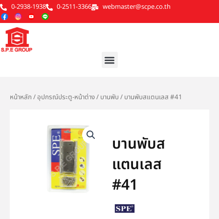
Skip
0-2938-1938
0-2511-3366
webmaster@scpe.co.th
to
content
Menu
หน้าหลัก
/
อุปกรณ์ประตู-หน้าต่าง
/
บานพับ
/ บานพับสแตนเลส #41
บานพับส
แตนเลส
#41