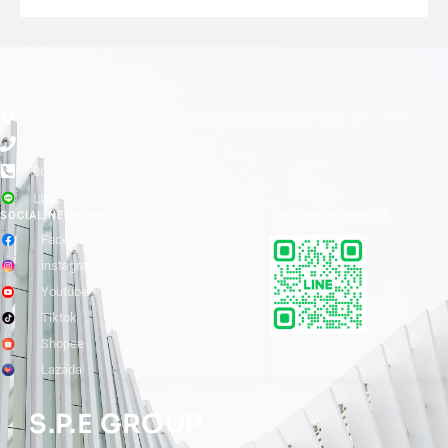
ADDRESS
เลขที่ 1 ซอยลาดพร้าว 24 แขวงจอมพล เขตจตุจักร กรุงเทพมหานคร 10900
0-2938-1938, 0-2511-3366
065-8899840 (Customer Service)
LINE
SOCIAL NETWORKS
CUSTOMER SERVICE
Facebook
instagram
Youtube
Tiktok
Shopee
Lazada
S.P.E GROUP