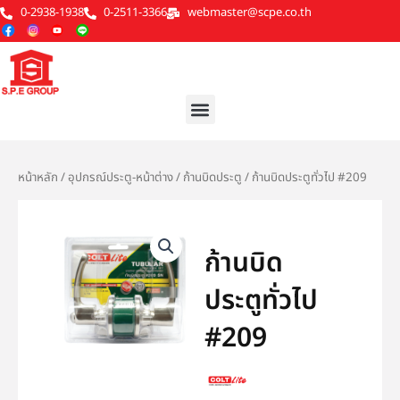
Skip
0-2938-1938
0-2511-3366
webmaster@scpe.co.th
to
content
Menu
หน้าหลัก
/
อุปกรณ์ประตู-หน้าต่าง
/
ก้านบิดประตู
/ ก้านบิดประตูทั่วไป #209
ก้านบิด
ประตูทั่วไป
#209