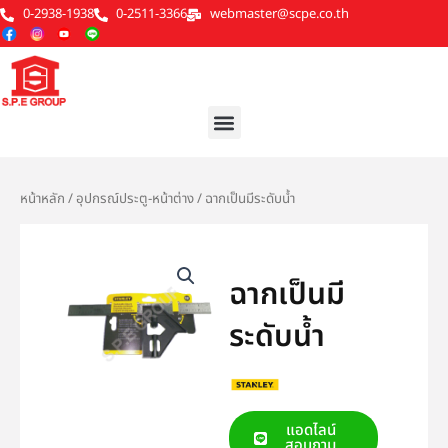
Skip
0-2938-1938
0-2511-3366
webmaster@scpe.co.th
to
content
Menu
หน้าหลัก
/
อุปกรณ์ประตู-หน้าต่าง
/ ฉากเป็นมีระดับน้ำ
ฉากเป็นมี
ระดับน้ำ
แอดไลน์
สอบถาม