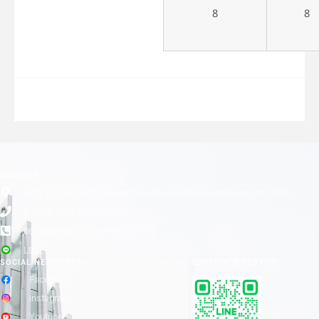
8
8
ADDRESS
เลขที่ 1 ซอยลาดพร้าว 24 แขวงจอมพล เขตจตุจักร กรุงเทพมหานคร 10900
0-2938-1938, 0-2511-3366
065-8899840 (Customer Service)
LINE
SOCIAL NETWORKS
CUSTOMER SERVICE
Facebook
instagram
Youtube