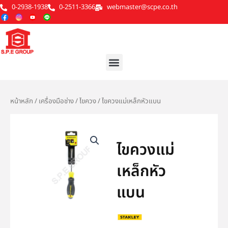
Skip
0-2938-1938
0-2511-3366
webmaster@scpe.co.th
to
content
Menu
หน้าหลัก
/
เครื่องมือช่าง
/
ไขควง
/ ไขควงแม่เหล็กหัวแบน
ไขควงแม่
เหล็กหัว
แบน