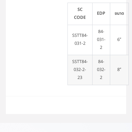
SC
EDP
ขนาด
CODE
84-
SSTT84-
031-
6″
031-2
2
SSTT84-
84-
032-2-
032-
8″
23
2