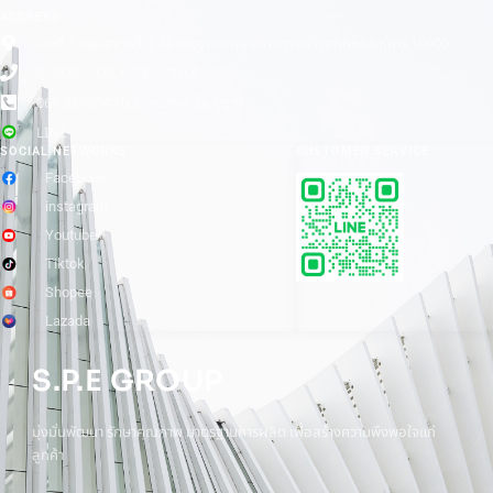
ADDRESS
เลขที่ 1 ซอยลาดพร้าว 24 แขวงจอมพล เขตจตุจักร กรุงเทพมหานคร 10900
0-2938-1938, 0-2511-3366
065-8899840 (Customer Service)
LINE
SOCIAL NETWORKS
CUSTOMER SERVICE
Facebook
instagram
Youtube
Tiktok
Shopee
Lazada
S.P.E GROUP
มุ่งมั่นพัฒนา รักษาคุณภาพ มาตรฐานการผลิต เพื่อสร้างความพึงพอใจแก่
ลูกค้า