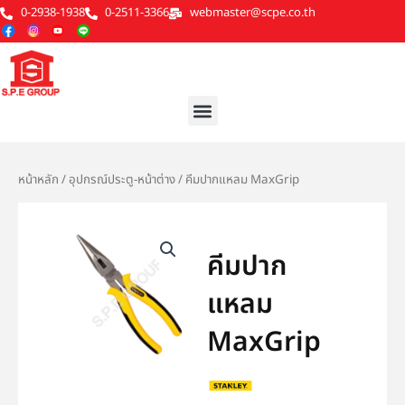
Skip
0-2938-1938
0-2511-3366
webmaster@scpe.co.th
to
content
Menu
หน้าหลัก
/
อุปกรณ์ประตู-หน้าต่าง
/ คีมปากแหลม MaxGrip
คีมปาก
แหลม
MaxGrip