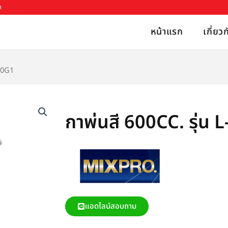
h
หน้าแรก
เกี่ยว
990G1
กาพ่นสี 600CC. รุ่น
แอดไลน์สอบถาม