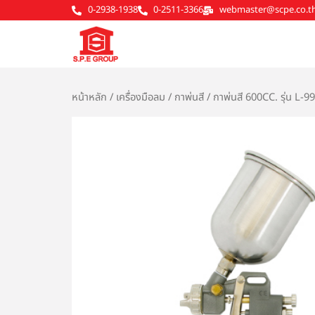
Skip
0-2938-1938
0-2511-3366
webmaster@scpe.co.t
to
content
หน้าหลัก
/
เครื่องมือลม
/
กาพ่นสี
/ กาพ่นสี 600CC. รุ่น L-