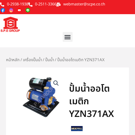
Skip
0-2938-1938
0-2511-3366
webmaster@scpe.co.th
to
content
Menu
หน้าหลัก
/
เครื่องปั๊มน้ำ
/
ปั้มน้ำ
/ ปั้มน้ำออโตเมติก YZN371AX
ปั้มน้ำออโต
เมติก
YZN371AX