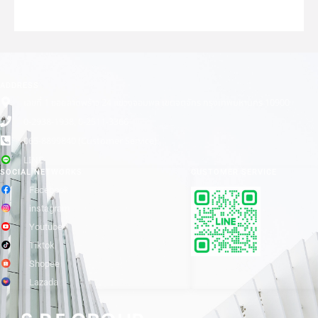
ADDRESS
เลขที่ 1 ซอยลาดพร้าว 24 แขวงจอมพล เขตจตุจักร กรุงเทพมหานคร 10900
0-2938-1938, 0-2511-3366
065-8899840 (Customer Service)
LINE
SOCIAL NETWORKS
CUSTOMER SERVICE
Facebook
instagram
Youtube
Tiktok
Shopee
Lazada