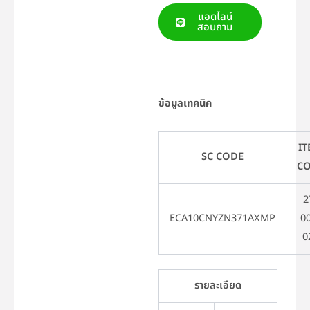
แอดไลน์
สอบถาม
ข้อมูลเทคนิค
I
SC CODE
C
2
ECA10CNYZN371AXMP
0
0
รายละเอียด