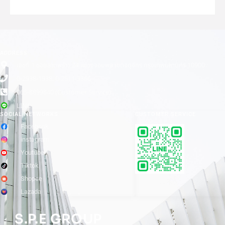
ADDRESS
เลขที่ 1 ซอยลาดพร้าว 24 แขวงจอมพล เขตจตุจักร กรุงเทพมหานคร 10900
0-2938-1938, 0-2511-3366
065-8899840 (Customer Service)
LINE
SOCIAL NETWORKS
CUSTOMER SERVICE
Facebook
instagram
Youtube
Tiktok
Shopee
Lazada
S.P.E GROUP