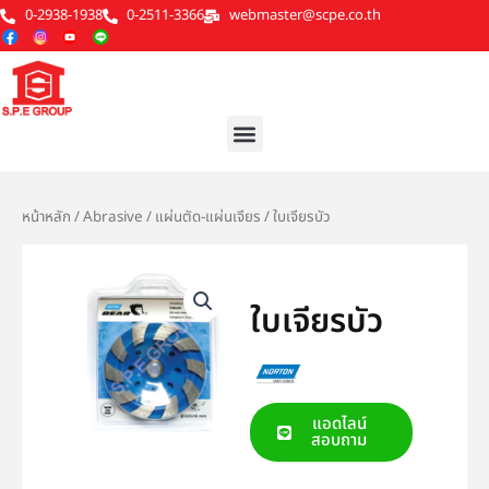
Skip
0-2938-1938
0-2511-3366
webmaster@scpe.co.th
to
content
Menu
หน้าหลัก
/
Abrasive
/
แผ่นตัด-แผ่นเจียร
/ ใบเจียรบัว
ใบเจียรบัว
แอดไลน์
สอบถาม