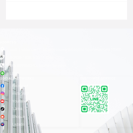
ADDRESS
เลขที่ 1 ซอยลาดพร้าว 24 แขวงจอมพล เขตจตุจักร กรุงเทพมหานคร 10900
0-2938-1938, 0-2511-3366
065-8899840 (Customer Service)
LINE
SOCIAL NETWORKS
CUSTOMER SERVICE
Facebook
instagram
Youtube
Tiktok
Shopee
Lazada