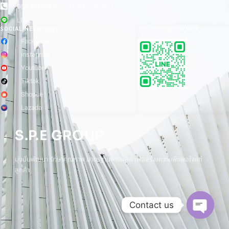
065-8899840 (Customer Service)
LINE
SOCIAL NETWORKS
CUSTOMER SERVICE
Facebook
instagram
Youtube
Tiktok
Shopee
Lazada
S.P.E GROUP
มุ่งมั่นพัฒนา รักษาคุณภาพ มาตรฐานการผลิต เพื่อสร้างความพึงพอใจแก่
ลูกค้า
Contact us
Open