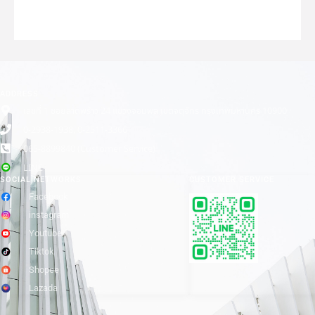
ADDRESS
เลขที่ 1 ซอยลาดพร้าว 24 แขวงจอมพล เขตจตุจักร กรุงเทพมหานคร 10900
0-2938-1938, 0-2511-3366
065-8899840 (Customer Service)
LINE
SOCIAL NETWORKS
CUSTOMER SERVICE
Facebook
instagram
Youtube
Tiktok
Shopee
Lazada