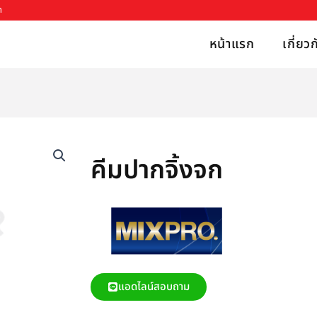
h
หน้าแรก
เกี่ยว
คีมปากจิ้งจก
แอดไลน์สอบถาม