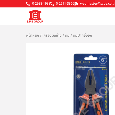
Skip
0-2938-1938
0-2511-3366
webmaster@scpe.co.t
to
content
หน้าหลัก
/
เครื่องมือช่าง
/
คีม
/ คีมปากจิ้งจก