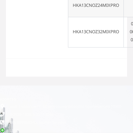
HKA13CNOZ24MIXPRO
HKA13CNOZ32MIXPRO
0
0
ADDRESS
เลขที่ 1 ซอยลาดพร้าว 24 แขวงจอมพล เขตจตุจักร กรุงเทพมหานคร 10900
0-2938-1938, 0-2511-3366
065-8899840 (Customer Service)
LINE