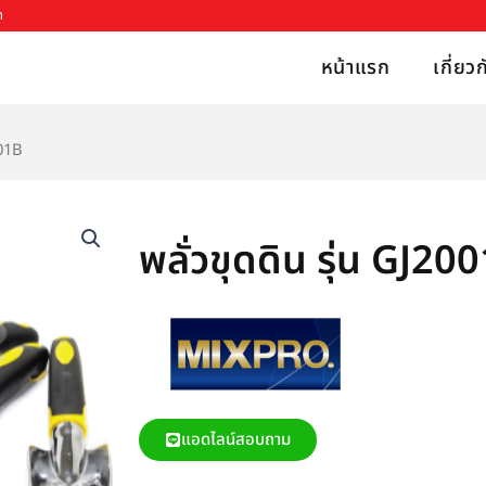
h
หน้าแรก
เกี่ยว
001B
พลั่วขุดดิน รุ่น GJ20
แอดไลน์สอบถาม