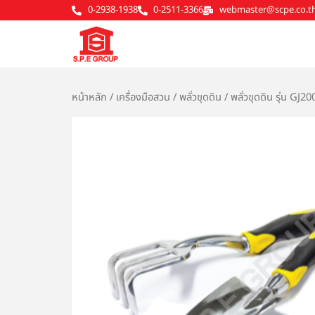
Skip
0-2938-1938
0-2511-3366
webmaster@scpe.co.t
to
content
หน้าหลัก
/
เครื่องมือสวน
/
พลั่วขุดดิน
/ พลั่วขุดดิน รุ่น GJ2