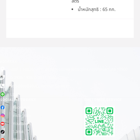
ลิตร
น้ำหนักสุทธิ : 65 กก.
ADDRESS
เลขที่ 1 ซอยลาดพร้าว 24 แขวงจอมพล เขตจตุจักร กรุงเทพมหานคร 10900
0-2938-1938, 0-2511-3366
065-8899840 (Customer Service)
LINE
SOCIAL NETWORKS
CUSTOMER SERVICE
Facebook
instagram
Youtube
Tiktok
Shopee