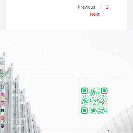
Previous
1
2
Next
ADDRESS
เลขที่ 1 ซอยลาดพร้าว 24 แขวงจอมพล เขตจตุจักร กรุงเทพมหานคร 10900
0-2938-1938, 0-2511-3366
065-8899840 (Customer Service)
LINE
SOCIAL NETWORKS
CUSTOMER SERVICE
Facebook
instagram
Youtube
Tiktok
Shopee
Lazada