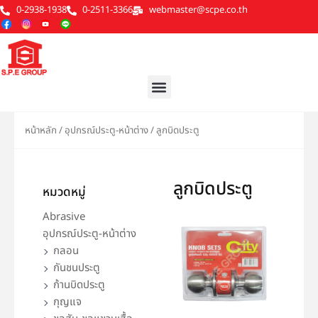
Skip
0-2938-1938
0-2511-3366
webmaster@scpe.co.th
to
content
Menu
หน้าหลัก
/
อุปกรณ์ประตู-หน้าต่าง
/ ลูกบิดประตู
ลูกบิดประตู
หมวดหมู่
Abrasive
Page
Page
อุปกรณ์ประตู-หน้าต่าง
กลอน
กันชนประตู
ก้านบิดประตู
กุญแจ