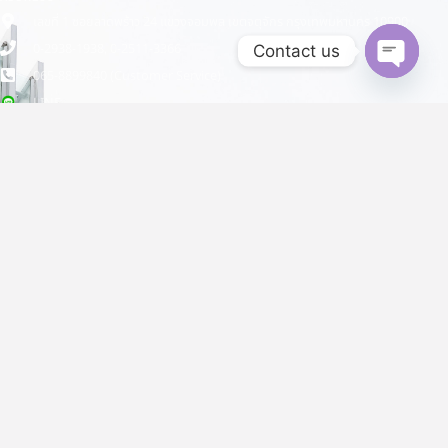
เลขที่ 1 ซอยลาดพร้าว 24 แขวงจอมพล เขตจตุจักร กรุงเทพมหานคร 10900
0-2938-1938, 0-2511-3366
Contact us
065-8899840 (Customer Service)
Open
chaty
LINE
SOCIAL NETWORKS
CUSTOMER SERVICE
Facebook
instagram
Youtube
Tiktok
Shopee
Lazada
S.P.E GROUP
มุ่งมั่นพัฒนา รักษาคุณภาพ มาตรฐานการผลิต เพื่อสร้างความพึงพอใจแก่
ลูกค้า