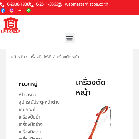
Skip
0-2938-1938
0-2511-3366
webmaster@scpe.co.th
to
content
Menu
หน้าหลัก
/
เครื่องมือไฟฟ้า
/ เครื่องตัดหญ้า
เครื่องตัด
หมวดหมู่
หญ้า
Abrasive
อุปกรณ์ประตู-หน้าต่าง
เคมีภัณฑ์
เครื่องปั๊มน้ำ
เครื่องมือช่าง
เครื่องมือลม