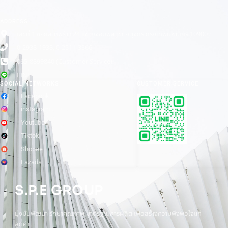
ADDRESS
เลขที่ 1 ซอยลาดพร้าว 24 แขวงจอมพล เขตจตุจักร กรุงเทพมหานคร 10900
0-2938-1938, 0-2511-3366
065-8899840 (Customer Service)
LINE
SOCIAL NETWORKS
CUSTOMER SERVICE
Facebook
instagram
Youtube
Tiktok
Shopee
Lazada
S.P.E GROUP
มุ่งมั่นพัฒนา รักษาคุณภาพ มาตรฐานการผลิต เพื่อสร้างความพึงพอใจแก่
ลูกค้า